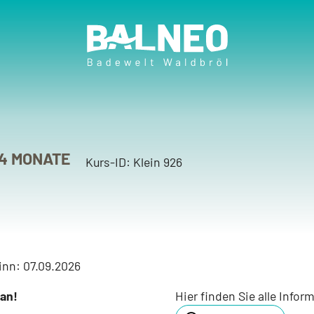
0 22 91 - 80 89 909
UCHUNG & SHOP
AKTIONEN & AKTUELLES
24 MONATE
os zu Kursen
Aktionen & Events
Kurs-ID: Klein 926
chung Kinderkurse
BALNEO Sommer
chung Erwachsenenkurse
Kindergeburtstag im B
sbuchung widerrufen
BALNEO und Panarbora
inn: 07.09.2026
BALNEO und Heimat-Jo
an!
Hier finden Sie alle Info
Werben im BALNEO