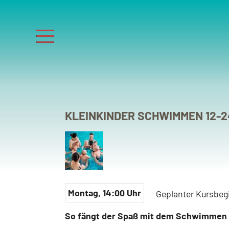
MENU
Navigation
INFORMATIONEN
KURSB
überspringen
KLEINKINDER SCHWIMMEN 12-
Das Bistro im BALNEO
Inf
Öffnungszeiten & Preise
Bu
Anfahrt & Parkmöglichkeiten
Bu
Bilder aus dem BALNEO
Kur
Montag, 14:00 Uhr
Geplanter Kursbeg
Jobs
So fängt der Spaß mit dem Schwimmen 