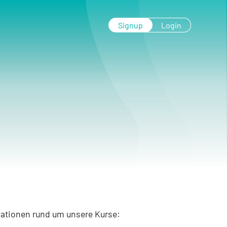
Signup
Login
info@balneo-waldbroel.de
KONTAKT & RECHTLICHES
Kontakt
WLAN-nutzungsbedingungen
ALNEO
Impressum
Datenschutz
ker
rmationen rund um unsere Kurse: