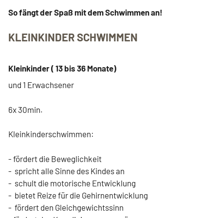
Bilder aus dem
widerrufen
So fängt der Spaß mit dem Schwimmen an!
BALNEO
KLEINKINDER SCHWIMMEN
Jobs
AKTIONEN & AKTUELLES
Kleinkinder ( 13 bis 36 Monate)
Aktionen & Events
und 1 Erwachsener
BALNEO Sommer
6x 30min.
Kindergeburtstag im BALNEO
Kleinkinderschwimmen:
BALNEO und Panarbora
BALNEO und Heimat-Joker
- fördert die Beweglichkeit
- spricht alle Sinne des Kindes an
Werben im BALNEO
- schult die motorische Entwicklung
- bietet Reize für die Gehirnentwicklung
KONTAKT & RECHTLICHES
- fördert den Gleichgewichtssinn
Kontakt