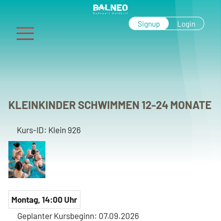
Signup
Login
MENU
0 22 91 - 80 89 909
info@balneo-waldbroel.de
Navigation
KLEINKINDER SCHWIMMEN 12-24 MONATE
INFORMATIONEN
KURSBUCHUNG & SHOP
überspringen
Das Bistro im
Infos zu Kursen
Kurs-ID: Klein 926
BALNEO
Buchung
Öffnungszeiten &
Kinderkurse
Preise
Buchung
Anfahrt &
Erwachsenenkurse
Montag, 14:00 Uhr
Parkmöglichkeiten
Kursbuchung
Geplanter Kursbeginn: 07.09.2026